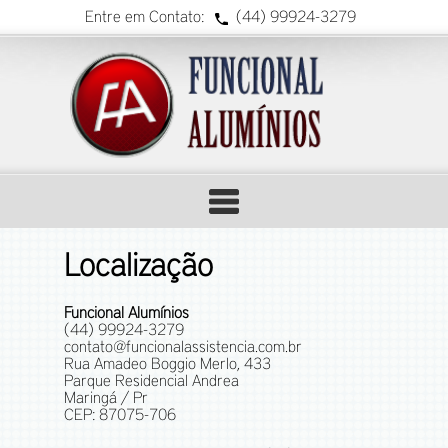
Entre em Contato:
(44) 99924-3279
Home
IZAÇÃO
ONTATO
ERVIÇOS
MPRESA
OBRAS
HOME
Localização
 Nossa
e conosco
obre a
obras
Página
Empresa
nutenção
uncional
realizadas
Inicial
Funcional Alumínios
Serviços
(44) 99924-3279
contato@funcionalassistencia.com.br
Obras
Rua Amadeo Boggio Merlo, 433
Parque Residencial Andrea
Localização
Maringá / Pr
CEP: 87075-706
Contato