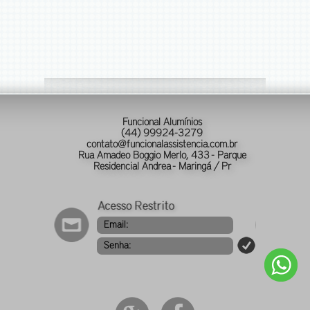
Funcional Alumínios
(44) 99924-3279
contato@funcionalassistencia.com.br
Rua Amadeo Boggio Merlo, 433 - Parque
Residencial Andrea - Maringá / Pr
Email:
Senha: